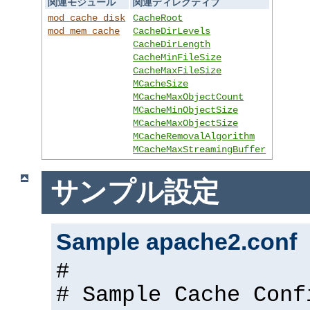
関連モジュール
関連ディレクティブ
mod_cache_disk
CacheRoot
mod_mem_cache
CacheDirLevels
CacheDirLength
CacheMinFileSize
CacheMaxFileSize
MCacheSize
MCacheMaxObjectCount
MCacheMinObjectSize
MCacheMaxObjectSize
MCacheRemovalAlgorithm
MCacheMaxStreamingBuffer
サンプル設定
Sample apache2.conf
#
# Sample Cache Conf