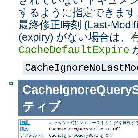
されていない ドキュメ
するように指定できます
最終修正時刻 (Last-Modi
(expiry) がない場合
CacheDefaultExpire
CacheIgnoreNoLastMo
CacheIgnoreQueryS
ティブ
説明:
キャッシュ時にクエリーストリングを無視す
構文:
CacheIgnoreQueryString On|Off
デフォルト:
CacheIgnoreQueryString Off