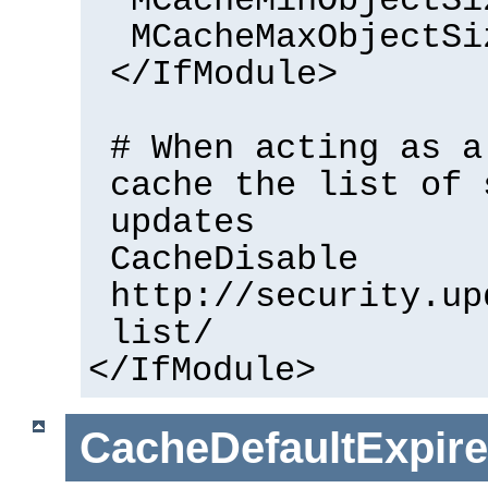
MCacheMinObjectSi
MCacheMaxObjectSi
</IfModule>
# When acting as a
cache the list of 
updates
CacheDisable
http://security.up
list/
</IfModule>
CacheDefaultExpire