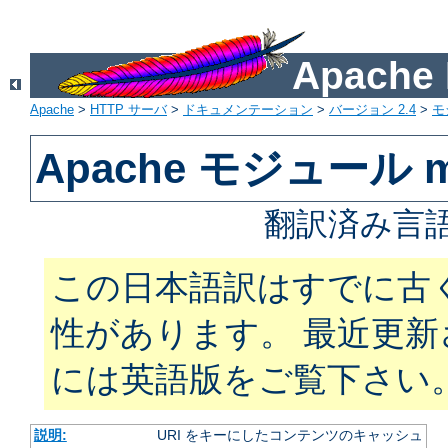
Apach
Apache
>
HTTP サーバ
>
ドキュメンテーション
>
バージョン 2.4
>
モ
Apache モジュール m
翻訳済み言語
この日本語訳はすでに古
性があります。 最近更
には英語版をご覧下さい
説明:
URI をキーにしたコンテンツのキャッシュ