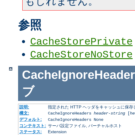
もしれません。
参照
CacheStorePrivate
CacheStoreNoStore
CacheIgnoreHeader
ブ
説明:
指定された HTTP ヘッダをキャッシュに保存
構文:
CacheIgnoreHeaders
header-string
[
he
デフォルト:
CacheIgnoreHeaders None
コンテキスト:
サーバ設定ファイル, バーチャルホスト
ステータス:
Extension