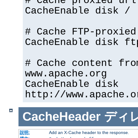
# Cache proxied url
CacheEnable disk /
# Cache FTP-proxied
CacheEnable disk ft
# Cache content fro
www.apache.org
CacheEnable disk
http://www.apache.o
CacheHeader
ディ
説明:
Add an X-Cache header to the response.