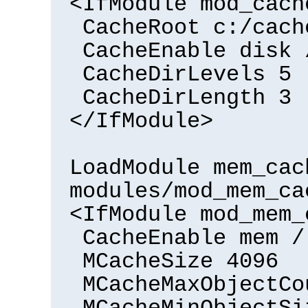
<IfModule mod_cach
CacheRoot c:/cach
CacheEnable disk 
CacheDirLevels 5
CacheDirLength 3
</IfModule>
LoadModule mem_cac
modules/mod_mem_ca
<IfModule mod_mem_
CacheEnable mem /
MCacheSize 4096
MCacheMaxObjectCo